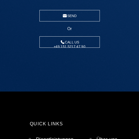
SEND
Or
CALL US
+49 151 5217 47 90
QUICK LINKS