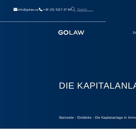
Search
info@golaw.ua
+49 151 5217 47 90
D
DIE KAPITALANL
Startseite
-
Einblicke
-
Die Kapitalanlage in Immo