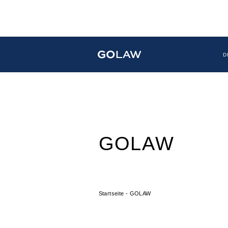
Search
info@golaw.ua
+49 151 5217 47 90
D
GOLAW
Startseite
-
GOLAW